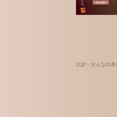
TOP
>
おんなの本