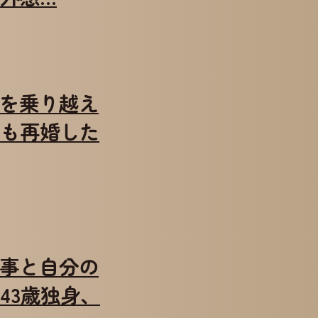
死別を乗り越え
も再婚した
の仕事と自分の
43歳独身、