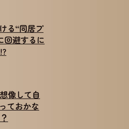
ら受ける“同居プ
に回避するに
?
来を想像して自
っておかな
？