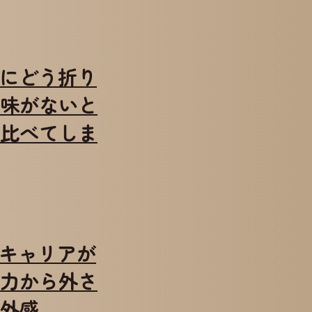
変化にどう折り
味がないと
比べてしま
るとキャリアが
力から外さ
外感…