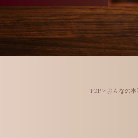
TOP
>
おんなの本