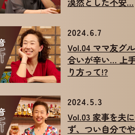
漠然とした不安…
2024.6.7
Vol.04 ママ友
合いが辛い… 上
り方って!?
2024.5.3
Vol.03 家事を
ず、つい自分でや