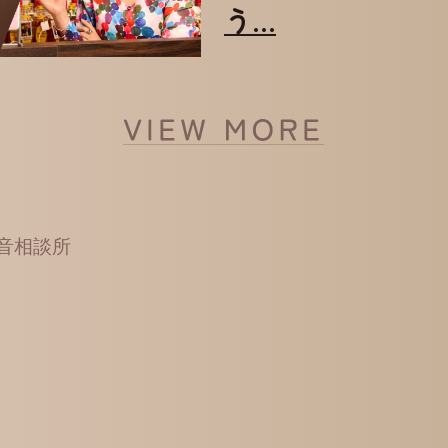
う…
音相談所