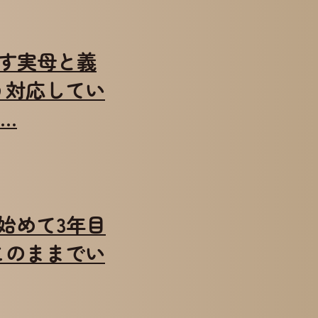
暮らす実母と義
う対応してい
…
働き始めて3年目
このままでい