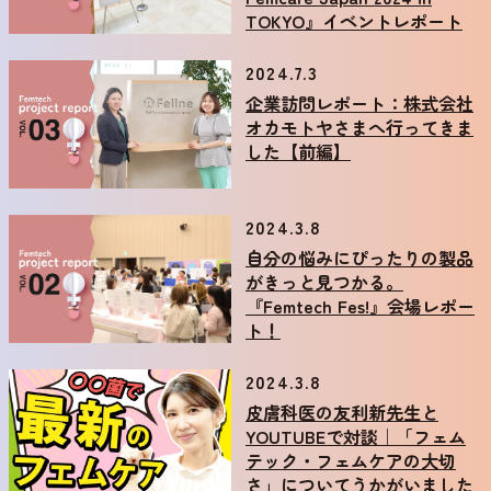
TOKYO』イベントレポート
2024.7.3
企業訪問レポート：株式会社
オカモトヤさまへ行ってきま
した【前編】
2024.3.8
自分の悩みにぴったりの製品
がきっと見つかる。
『Femtech Fes!』会場レポー
ト！
2024.3.8
皮膚科医の友利新先生と
YOUTUBEで対談｜「フェム
テック・フェムケアの大切
さ」についてうかがいました