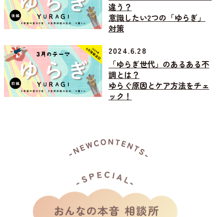
違う？
意識したい2つの「ゆらぎ」
対策
2024.6.28
「ゆらぎ世代」のあるある不
調とは？
ゆらぐ原因とケア方法をチェ
ック！