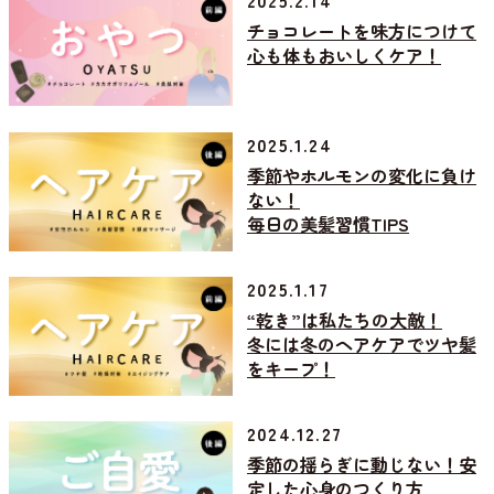
2025.2.14
チョコレートを味方につけて
心も体もおいしくケア！
2025.1.24
季節やホルモンの変化に負け
ない！
毎日の美髪習慣TIPS
2025.1.17
“乾き”は私たちの大敵！
冬には冬のヘアケアでツヤ髪
をキープ！
2024.12.27
季節の揺らぎに動じない！安
定した心身のつくり方