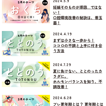
2024.5.9
妊娠そのものが原因…ではな
い！
口腔環境改善の秘訣は、善玉
菌！
2024.4.19
まずは小さな一歩から！
ココロの不調と上手に付き合
う方法
2024.7.29
夏に負けない、ととのったカ
ラダに。
ホルモンバランスを知り、不
調改善！
2024.6.28
プレ更年期とは？ 更年期とは