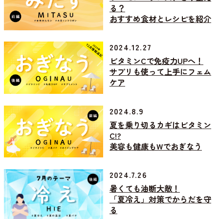
る？
おすすめ食材とレシピを紹介
2024.12.27
ビタミンCで免疫力UPへ！
サプリも使って上手にフェム
ケア
2024.8.9
夏を乗り切るカギはビタミン
C!?
美容も健康もWでおぎなう
2024.7.26
暑くても油断大敵！
「夏冷え」対策でからだを守
る