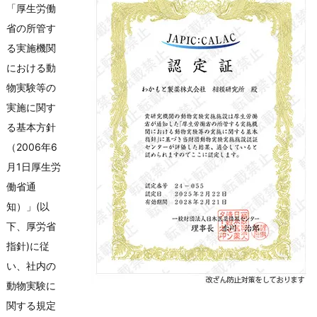
「厚生労働
省の所管す
る実施機関
における動
物実験等の
実施に関す
る基本方針
（2006年6
月1日厚生労
働省通
知）」(以
下、厚労省
指針)に従
い、社内の
動物実験に
関する規定