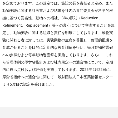
を定めております。この規定では、施設の長を責任者と定め、また
動物実験に関する計画書および結果を社内の専門委員会が科学的根
拠に基づく妥当性、動物への福祉、3Rの原則（Reduction、
Refinement、Replacement）等への遵守について審査することを規
定し、動物実験に関する組織と責任を明確にしております。動物実
験に関わる者に対しては、実験動物の生命を尊重し、倫理的配慮を
育成させることを目的に定期的な教育訓練を行い、毎月動物慰霊碑
への参拝および毎年動物慰霊祭を実施しております。さらに、これ
ら管理体制の厚労省指針および社内規定への適合性について、定期
的に自己点検および評価を実施しております。2025年2月22日に、
厚労省指針への適合性に関して一般財団法人日本医薬情報センター
より5度目の認定を受けました。