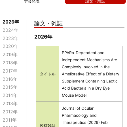
学会発表
論文・雑誌
2026年
論文・雑誌
2024年
2026年
2023年
2020年
PPARα-Dependent and
2019年
Independent Mechanisms Are
2018年
Complexly Involved in the
2017年
タイトル
Ameliorative Effect of a Dietary
2016年
Supplement Containing Lactic
2015年
Acid Bacteria in a Dry Eye
2014年
Mouse Model
2013年
Journal of Ocular
2012年
Pharmacology and
2011年
Therapeutics (2026) Feb
投稿雑誌