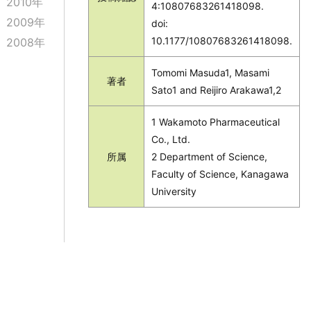
2010年
4:10807683261418098.
2009年
doi:
10.1177/10807683261418098.
2008年
Tomomi Masuda1, Masami
著者
Sato1 and Reijiro Arakawa1,2
1 Wakamoto Pharmaceutical
Co., Ltd.
所属
2 Department of Science,
Faculty of Science, Kanagawa
University