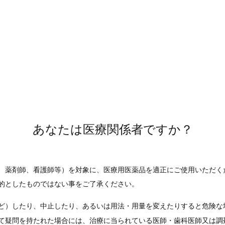
年12月13日
カルテオロール塩酸塩LA点眼液
新発売
塩LA点眼液2%「わかもと」（PDF
わかもと」 開封後安定性試験
カルテオロール塩酸塩LA点眼
（熱安定性）（PDF:334KB
わかもと」 苛酷試験（光安定
カルテオロール塩酸塩LA点眼
（PDF:293KB）
と」 安定性試験（加速試
あなたは医療関係者ですか？
、薬剤師、看護師等）を対象に、医療用医薬品を適正にご使用いただく
的としたものではない事をご了承ください。
ど）したり、中止したり、あるいは用法・用量を変えたりすると危険な
て疑問を持たれた場合には、治療に当られている医師・歯科医師又は調