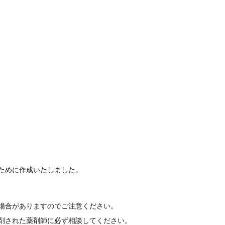
1%「わかもと」、カルテオロール塩酸
:125KB）
液1%/2%「わかもと」 開封後安定性試験
）
液1%/2%「わかもと」 長期保存試験
ために作成いたしました。
場合がありますのでご注意ください。
剤された薬剤師に必ず相談してください。