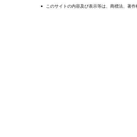
このサイトの内容及び表示等は、商標法、著作
規格・容量単位の各種コード
日本標準商品
規格・単位
分類番号
1%1mL
871319
包装
2.5mL×5本
HOTコード
1228205010101
統一商品コード
243-31850-4
GS1コード販売包装単位