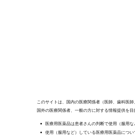
2013
安定性試験
カルテオロール塩酸塩LA点眼液1%/2%「
（光安定性）（PDF:239KB）
カルテオロール塩酸塩LA点眼液1%/2%「
性）（PDF:237KB）
カルテオロール塩酸塩LA点眼液1%「わかも
験）（PDF:272KB）
このサイトは、国内の医療関係者（医師、歯科医師
製剤写真
国外の医療関係者、一般の方に対する情報提供を目
医療用医薬品は患者さんの判断で使用（服用な
使用（服用など）している医療用医薬品につい