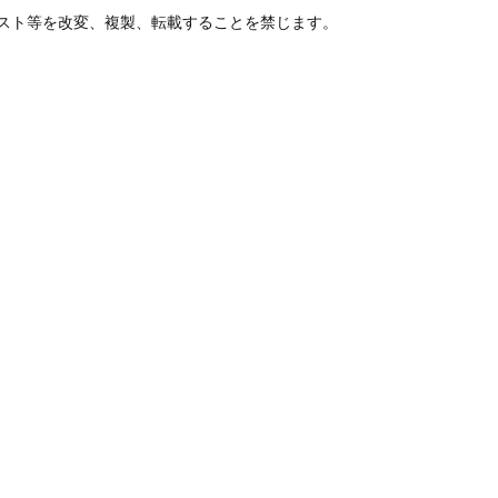
スト等を改変、複製、転載することを禁じます。
レセプト電算
YJコード
処理コード
1319701Q3032
622282001