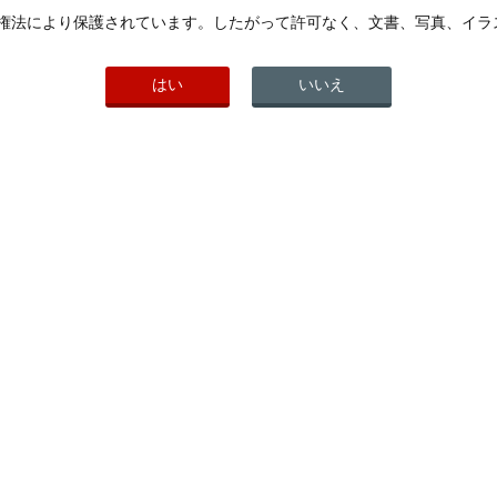
権法により保護されています。したがって許可なく、文書、写真、イラ
はい
いいえ
薬価基準収載
承認番号
医薬品コード
22500AMX01617000
1319701Q3032