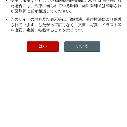
使用（服用など）している医療用医薬品について疑問を持たれ
た場合には、治療に当られている医師・歯科医師又は調剤され
た薬剤師に必ず相談してください。
販売元
このサイトの内容及び表示等は、商標法、著作権法により保護
されています。したがって許可なく、文書、写真、イラスト等
キヤノンメディカルダイアグノスティックス株式会社
を改変、複製、転載することを禁じます。
製造販売元
はい
いいえ
わかもと製薬株式会社
製品写真