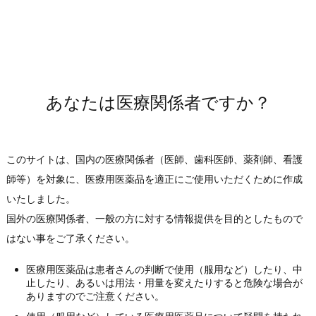
酵素免疫測定法（EIA）
製品特徴
あなたは医療関係者ですか？
内視鏡を用いない非侵襲的検査方法であるため、患者への負担が
少なく、検体採取が容易です。
胃全体の感染状況を反映（面診断）します。
このサイトは、国内の医療関係者（医師、歯科医師、薬剤師、看護
モノクローナル抗体による高い特異性を有しています。
師等）を対象に、医療用医薬品を適正にご使用いただくために作成
結果の判定は、吸光度測定、目視のいずれでも可能です。
いたしました。
国外の医療関係者、一般の方に対する情報提供を目的としたもので
検体数に合わせて分割が可能です。
はない事をご了承ください。
測定試薬が液状のため、溶解操作が不要です。
反応時間が70分と短時間です。
医療用医薬品は患者さんの判断で使用（服用など）したり、中
止したり、あるいは用法・用量を変えたりすると危険な場合が
全自動マイクロプレートEIA分析装置での測定が可能です。
ありますのでご注意ください。