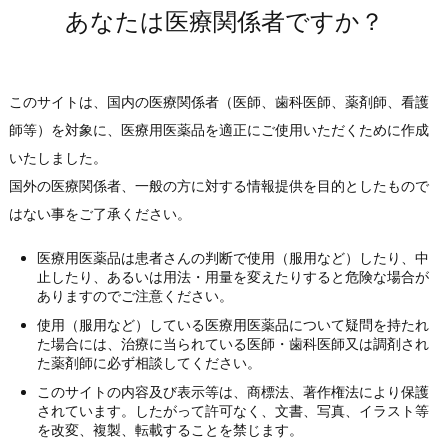
あなたは医療関係者ですか？
レボフロキサシン点眼液1.5%「わかもと」 長期保存試験
（PDF:149KB）
レボフロキサシン点眼液1.5%「わかもと」 安定性試験
このサイトは、国内の医療関係者（医師、歯科医師、薬剤師、看護
（加速試験）（PDF:259KB）
師等）を対象に、医療用医薬品を適正にご使用いただくために作成
いたしました。
国外の医療関係者、一般の方に対する情報提供を目的としたもので
はない事をご了承ください。
製剤写真
医療用医薬品は患者さんの判断で使用（服用など）したり、中
止したり、あるいは用法・用量を変えたりすると危険な場合が
ありますのでご注意ください。
使用（服用など）している医療用医薬品について疑問を持たれ
た場合には、治療に当られている医師・歯科医師又は調剤され
た薬剤師に必ず相談してください。
このサイトの内容及び表示等は、商標法、著作権法により保護
されています。したがって許可なく、文書、写真、イラスト等
を改変、複製、転載することを禁じます。
規格・容量単位の各種コード